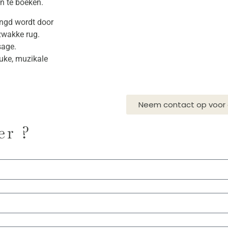
en te boeken.
ingd wordt door
zwakke rug.
sage.
euke, muzikale
Neem contact op voor 
er ?